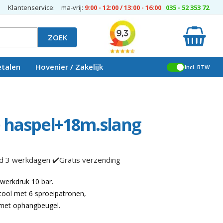
Klantenservice:
ma-vrij:
9:00 - 12:00 / 13:00 - 16:00
035 - 52 353 72
ZOEK
etalen
Hovenier / Zakelijk
Incl. BTW
 haspel+18m.slang
jd 3 werkdagen ✔️Gratis verzending
 werkdruk 10 bar.
stool met 6 sproeipatronen,
, met ophangbeugel.