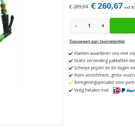
€ 260,67
€ 289,64
-
+
Toevoegen aan favorietenlijst
✔️
Klanten waarderen ons met ee
✔️
Gratis verzending pakketten bi
✔️ Scherpe prijzen en 60 dagen be
✔️ Ruim assortiment, grote voorr
✔️
Beregeningspecialist voor partic
✔️
Veilig betalen met