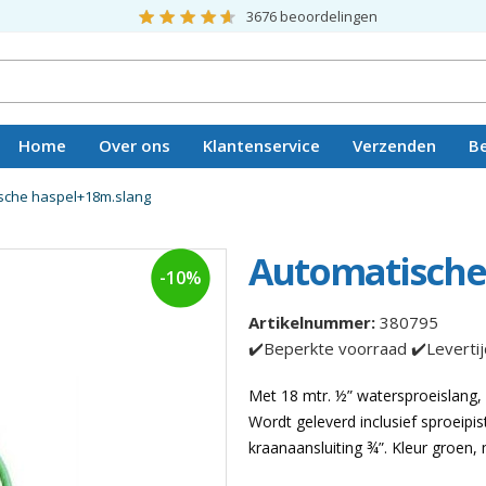
3676
beoordelingen
Home
Over ons
Klantenservice
Verzenden
B
Vacatures
sche haspel+18m.slang
Automatische
-10%
Artikelnummer:
380795
✔️Beperkte voorraad ✔️Leverti
Met 18 mtr. ½” watersproeislang,
Wordt geleverd inclusief sproeipi
kraanaansluiting ¾”. Kleur groen