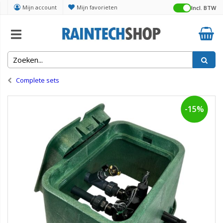
Mijn account
Mijn favorieten
Incl. BTW
Home
Kleppen, manifolds en putten
Complete sets
-15%