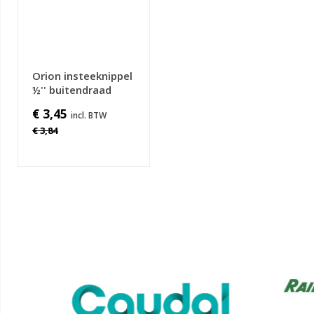
Orion insteeknippel
½'' buitendraad
€ 3,45
€ 3,84