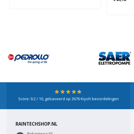
Score:
9.2
/ 10, gebaseerd op
3676
Kiyoh beoordelingen
RAINTECHSHOP.NL
Rokerijweg 10