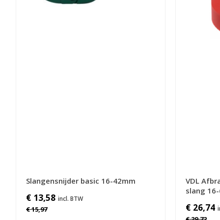
Slangensnijder basic 16-42mm
VDL Afbr
slang 16
€ 13,58
€ 26,74
€ 15,97
€ 29,72