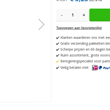
-
+
Toevoegen aan favorietenlijst
✔️
Klanten waarderen ons met ee
✔️
Gratis verzending pakketten bi
✔️ Scherpe prijzen en 60 dagen be
✔️ Ruim assortiment, grote voorr
✔️
Beregeningspecialist voor partic
✔️
Veilig betalen met