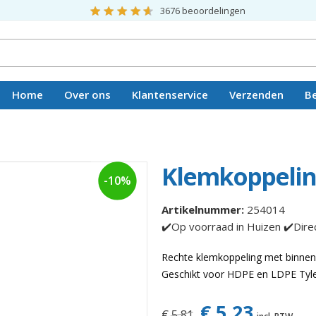
3676
beoordelingen
Home
Over ons
Klantenservice
Verzenden
B
Vacatures
Klemkoppeling
-10%
Artikelnummer:
254014
✔️Op voorraad in Huizen ✔️Dire
Rechte klemkoppeling met binne
Geschikt voor HDPE en LDPE Tyle
€ 5,23
€ 5,81