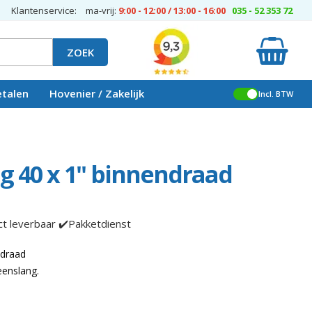
Klantenservice:
ma-vrij:
9:00 - 12:00 / 13:00 - 16:00
035 - 52 353 72
ZOEK
etalen
Hovenier / Zakelijk
Incl. BTW
 40 x 1" binnendraad
ct leverbaar ✔️Pakketdienst
ndraad
enslang.