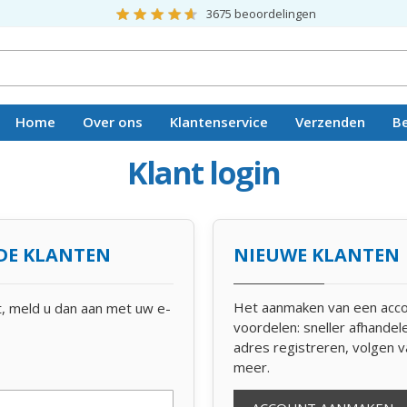
3675
beoordelingen
Home
Over ons
Klantenservice
Verzenden
B
Vacatures
Klant login
DE KLANTEN
NIEUWE KLANTEN
Het aanmaken van een acco
t, meld u dan aan met uw e-
voordelen: sneller afhande
adres registreren, volgen v
meer.