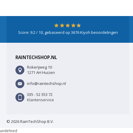
Score:
9.2
/ 10, gebaseerd op
3676
Kiyoh beoordelingen
RAINTECHSHOP.NL
Rokerijweg 10
1271 AH Huizen
info@raintechshop.nl
035 - 52 353 72
Klantenservice
© 2026 RainTechShop B.V.
undefined