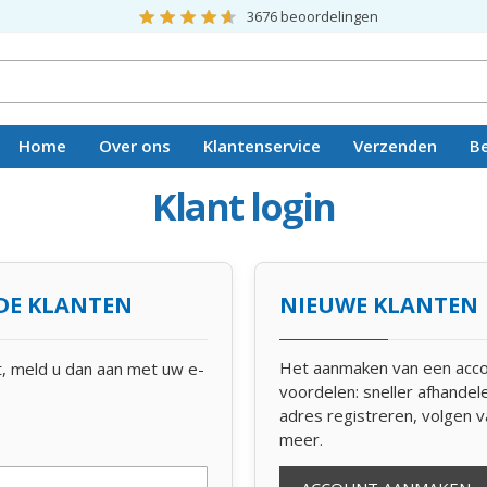
3676
beoordelingen
Home
Over ons
Klantenservice
Verzenden
B
Vacatures
Klant login
DE KLANTEN
NIEUWE KLANTEN
Het aanmaken van een acco
t, meld u dan aan met uw e-
voordelen: sneller afhande
adres registreren, volgen v
meer.