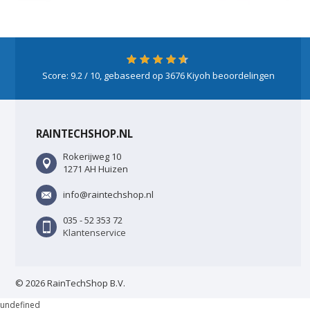
Score:
9.2
/ 10, gebaseerd op
3676
Kiyoh beoordelingen
RAINTECHSHOP.NL
Rokerijweg 10
1271 AH Huizen
info@raintechshop.nl
035 - 52 353 72
Klantenservice
© 2026 RainTechShop B.V.
undefined