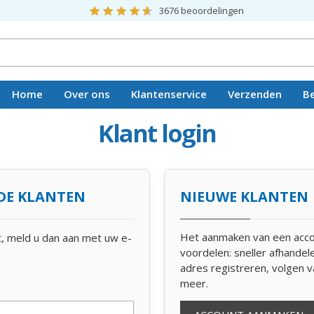
3676
beoordelingen
Home
Over ons
Klantenservice
Verzenden
B
Vacatures
Klant login
DE KLANTEN
NIEUWE KLANTEN
Het aanmaken van een acco
t, meld u dan aan met uw e-
voordelen: sneller afhande
adres registreren, volgen v
meer.