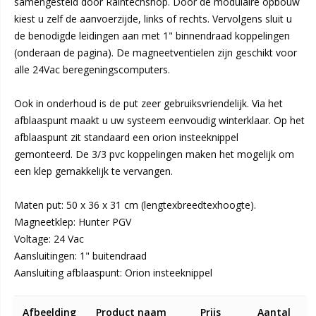
samengesteld door Raintechshop. Door de modulaire opbouw
kiest u zelf de aanvoerzijde, links of rechts. Vervolgens sluit u
de benodigde leidingen aan met 1" binnendraad koppelingen
(onderaan de pagina). De magneetventielen zijn geschikt voor
alle 24Vac beregeningscomputers.
Ook in onderhoud is de put zeer gebruiksvriendelijk. Via het
afblaaspunt maakt u uw systeem eenvoudig winterklaar. Op het
afblaaspunt zit standaard een orion insteeknippel
gemonteerd. De 3/3 pvc koppelingen maken het mogelijk om
een klep gemakkelijk te vervangen.
Maten put: 50 x 36 x 31 cm (lengtexbreedtexhoogte).
Magneetklep: Hunter PGV
Voltage: 24 Vac
Aansluitingen: 1" buitendraad
Aansluiting afblaaspunt: Orion insteeknippel
Gegroepeerde
Afbeelding
Product naam
Prijs
Aantal