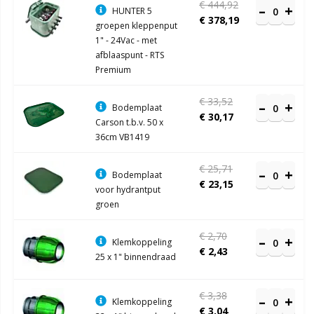
€ 444,92
HUNTER 5
€ 378,19
groepen kleppenput
1" - 24Vac - met
afblaaspunt - RTS
Premium
€ 33,52
Bodemplaat
€ 30,17
Carson t.b.v. 50 x
36cm VB1419
€ 25,71
Bodemplaat
€ 23,15
voor hydrantput
groen
€ 2,70
Klemkoppeling
€ 2,43
25 x 1" binnendraad
€ 3,38
Klemkoppeling
€ 3,04