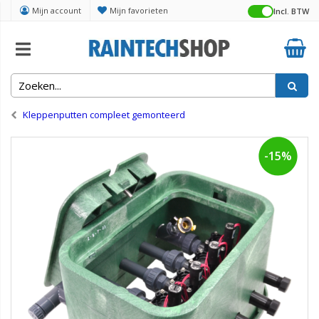
Mijn account
Mijn favorieten
Incl. BTW
Home
Complete sets voor beregening
Kleppenputten compleet gemonteerd
-15%