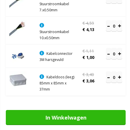
Stuurstroomkabel
7.x0.50mm
€ 4,59
€ 4,13
Stuurstroomkabel
10.x0.50mm
€ 1,11
Kabelconnector
€ 1,00
3M harsgevuld
€ 3,40
Kabeldoos (leeg)
€ 3,06
85mm x 85mm x
37mm
In Winkelwagen