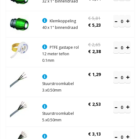
32 x 1" binnendraad
€ 5,81
Klemkoppeling
€ 5,23
40 x 1" binnendraad
€ 2,65
PTFE gastape rol
€ 2,38
12 meter teflon
0.1mm
€ 1,29
Stuurstroomkabel
3.x0.50mm
€ 2,53
Stuurstroomkabel
5.x0.50mm
€ 3,13