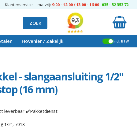
Klantenservice:
ma-vrij:
9:00 - 12:00 / 13:00 - 16:00
035 - 52 353 72
ZOEK
etalen
Hovenier / Zakelijk
Incl. BTW
kkel - slangaansluiting 1/2"
stop (16 mm)
ct leverbaar ✔️Pakketdienst
ng 1/2", 701X