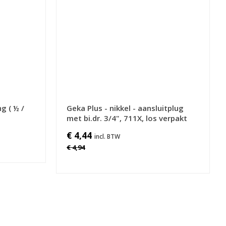
g ( ½ /
Geka Plus - nikkel - aansluitplug
met bi.dr. 3/4", 711X, los verpakt
€ 4,44
€ 4,94