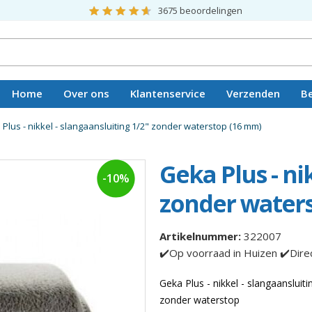
3675
beoordelingen
Home
Over ons
Klantenservice
Verzenden
B
Vacatures
Plus - nikkel - slangaansluiting 1/2" zonder waterstop (16 mm)
Geka Plus - ni
-10%
zonder water
Artikelnummer:
322007
✔️Op voorraad in Huizen ✔️Dire
Geka Plus - nikkel - slangaansluiti
zonder waterstop