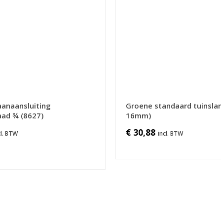
aanaansluiting
Groene standaard tuinslan
aad ¾ (8627)
16mm)
€ 30,88