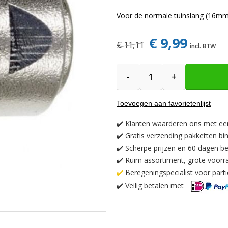
Voor de normale tuinslang (16m
€ 9,99
€ 11,11
-
+
Toevoegen aan favorietenlijst
✔️
Klanten waarderen ons met ee
✔️
Gratis verzending pakketten bi
✔️ Scherpe prijzen en 60 dagen be
✔️ Ruim assortiment, grote voorr
✔️
Beregeningspecialist voor partic
✔️
Veilig betalen met