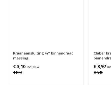
Kraanaansluiting ¾'' binnendraad
Claber kr
messing
binnendr
€ 3,10
€ 3,97
€ 3,44
€ 4,40