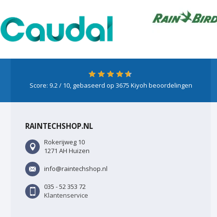
Score:
9.2
/ 10, gebaseerd op
3675
Kiyoh beoordelingen
RAINTECHSHOP.NL
Rokerijweg 10
1271 AH Huizen
info@raintechshop.nl
035 - 52 353 72
Klantenservice