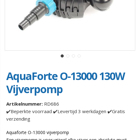
AquaForte O-13000 130W
Vijverpomp
Artikelnummer:
RD686
✔️Beperkte voorraad ✔️Levertijd 3 werkdagen ✔️Gratis
verzending
Aquaforte O-13000 vijverpomp
Een vijverpomp is voor vrijwel elke vijver een absolute must.