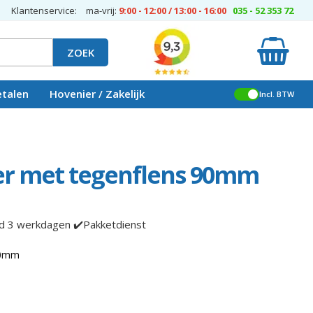
Klantenservice:
ma-vrij:
9:00 - 12:00 / 13:00 - 16:00
035 - 52 353 72
ZOEK
etalen
Hovenier / Zakelijk
Incl. BTW
er met tegenflens 90mm
jd 3 werkdagen ✔️Pakketdienst
90mm