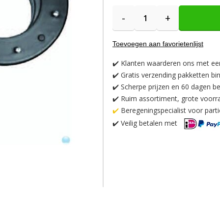
-
+
Toevoegen aan favorietenlijst
✔️
Klanten waarderen ons met ee
✔️
Gratis verzending pakketten bi
✔️ Scherpe prijzen en 60 dagen be
✔️ Ruim assortiment, grote voorr
✔️
Beregeningspecialist voor partic
✔️
Veilig betalen met