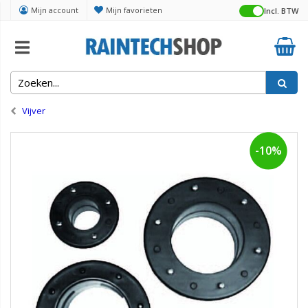
Mijn account
Mijn favorieten
Incl. BTW
Home
Vijver
-10%