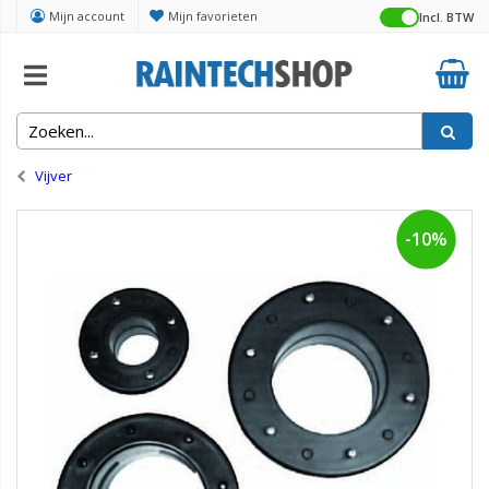
Mijn account
Mijn favorieten
Incl. BTW
Home
Vijver
-10%