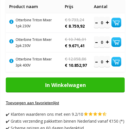
Gegroepeerde
Product naam
Prijs
Aantal
productitems
€ 9.733,24
Otterbine Triton Mixer
€ 8.759,92
1pk 230V
€ 10.746,01
Otterbine Triton Mixer
€ 9.671,41
2pk 230V
€ 12.058,86
Otterbine Triton Mixer
€ 10.852,97
3pk 400V
In Winkelwagen
Toevoegen aan favorietenlijst
✔️
Klanten waarderen ons met een 9.2/10
✔️
Gratis verzending pakketten binnen Nederland vanaf €150 (*)
✔️ Scherpe prijzen en 60 dagen bedenktijd