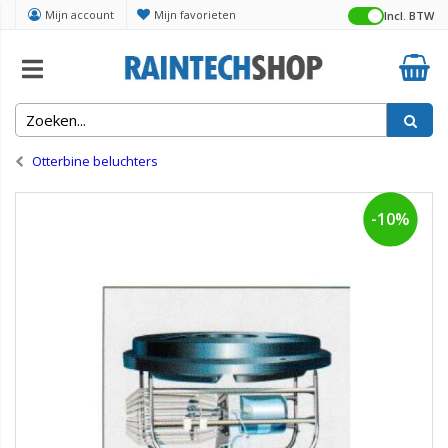
Mijn account
Mijn favorieten
Incl. BTW
Home
Vijver
Otterbine beluchters
-10%