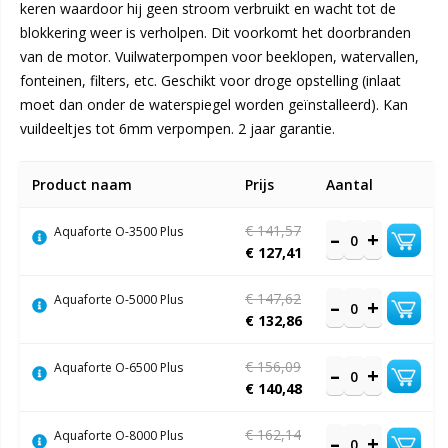
keren waardoor hij geen stroom verbruikt en wacht tot de
blokkering weer is verholpen. Dit voorkomt het doorbranden
van de motor. Vuilwaterpompen voor beeklopen, watervallen,
fonteinen, filters, etc. Geschikt voor droge opstelling (inlaat
moet dan onder de waterspiegel worden geïnstalleerd). Kan
vuildeeltjes tot 6mm verpompen. 2 jaar garantie.
Gegroepeerde
Product naam
Prijs
Aantal
productitems
€ 141,57
Aquaforte O-3500 Plus
€ 127,41
€ 147,62
Aquaforte O-5000 Plus
€ 132,86
€ 156,09
Aquaforte O-6500 Plus
€ 140,48
€ 162,14
Aquaforte O-8000 Plus