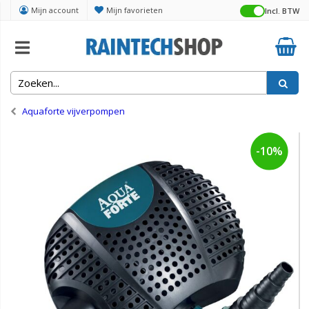
Mijn account
Mijn favorieten
Incl. BTW
Home
Vijver
Aquaforte vijverpompen
-10%