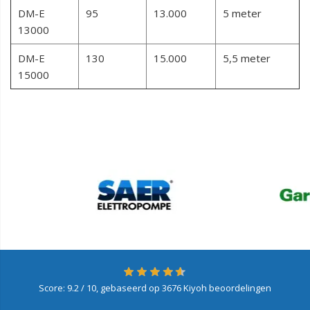
DM-E
95
13.000
5 meter
13000
DM-E
130
15.000
5,5 meter
15000
Score:
9.2
/ 10, gebaseerd op
3676
Kiyoh beoordelingen