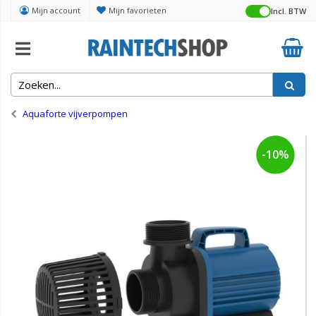
Mijn account
Mijn favorieten
Incl. BTW
Home
Vijver
Aquaforte vijverpompen
-10%