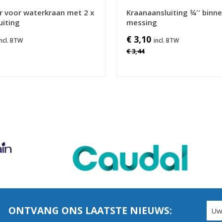
r voor waterkraan met 2 x
Kraanaansluiting ¾'' binn
uiting
messing
€ 3,10
€ 3,44
ONTVANG ONS LAATSTE NIEUWS: