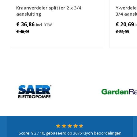
Kraanverdeler splitter 2 x 3/4
Y-verdele
aansluiting
3/4 aansl
€ 36,86
€ 20,69
€ 40,95
€ 22,99
Score:
9.2
/ 10, gebaseerd op
3676
Kiyoh beoordelingen