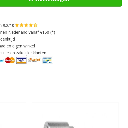
n 9.2/10
nnen Nederland vanaf €150 (*)
denktijd
aad en eigen winkel
ulier en zakelijke klanten