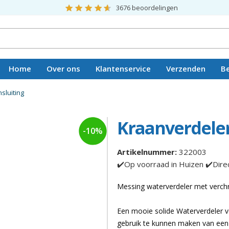
3676
beoordelingen
Home
Over ons
Klantenservice
Verzenden
B
Vacatures
nsluiting
Kraanverdeler 
-10%
Artikelnummer:
322003
✔️Op voorraad in Huizen ✔️Dire
Messing waterverdeler met verch
Een mooie solide Waterverdeler 
gebruik te kunnen maken van een 