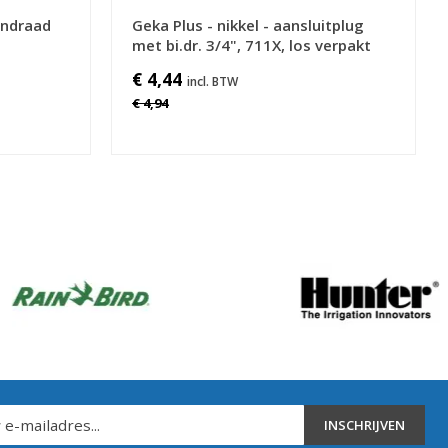
endraad
Geka Plus - nikkel - aansluitplug
met bi.dr. 3/4", 711X, los verpakt
€ 4,44
€ 4,94
INSCHRIJVEN