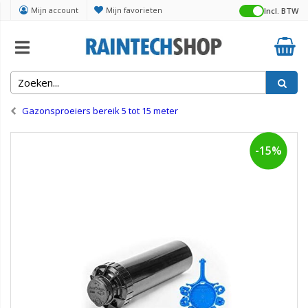
Mijn account
Mijn favorieten
Incl. BTW
Home
Sproeiers en toebehoren
Gazonsproeiers bereik 5 tot 15 meter
-15%