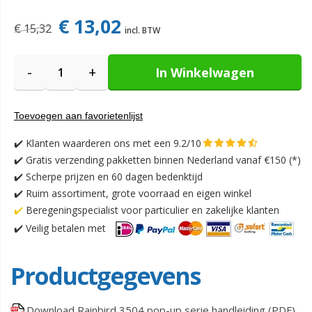
€ 13,02
€ 15,32
-
+
In Winkelwagen
Toevoegen aan favorietenlijst
✔️
Klanten waarderen ons met een 9.2/10
✔️
Gratis verzending pakketten binnen Nederland vanaf €150 (*)
✔️ Scherpe prijzen en 60 dagen bedenktijd
✔️ Ruim assortiment, grote voorraad en eigen winkel
✔️
Beregeningspecialist voor particulier en zakelijke klanten
✔️
Veilig betalen met
Productgegevens
Download Rainbird 3504 pop-up serie handleiding (PDF)