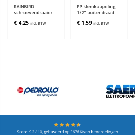
RAINBIRD
PP klemkoppeling
schroevendraaier
1/2" buitendraad
€ 4,25
€ 1,59
Score:
9.2
/ 10, gebaseerd op
3676
Kiyoh beoordelingen