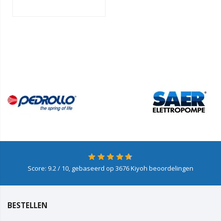
Score:
9.2
/ 10, gebaseerd op
3676
Kiyoh beoordelingen
BESTELLEN