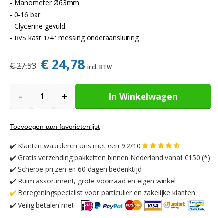
- Manometer Ø63mm
- 0-16 bar
- Glycerine gevuld
- RVS kast 1/4'' messing onderaansluiting
€ 24,78
€ 27,53
-
+
In Winkelwagen
Toevoegen aan favorietenlijst
✔️
Klanten waarderen ons met een 9.2/10
✔️
Gratis verzending pakketten binnen Nederland vanaf €150 (*)
✔️ Scherpe prijzen en 60 dagen bedenktijd
✔️ Ruim assortiment, grote voorraad en eigen winkel
✔️
Beregeningspecialist voor particulier en zakelijke klanten
✔️
Veilig betalen met