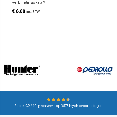
verblindingskap *
€ 6,00
Score:
9.2
/ 10, gebaseerd op
3675
Kiyoh beoordelingen