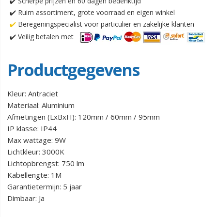
✔️ Scherpe prijzen en 60 dagen bedenktijd
✔️ Ruim assortiment, grote voorraad en eigen winkel
✔️
Beregeningspecialist voor particulier en zakelijke klanten
✔️
Veilig betalen met
Productgegevens
Kleur: Antraciet
Materiaal: Aluminium
Afmetingen (LxBxH): 120mm / 60mm / 95mm
IP klasse: IP44
Max wattage: 9W
Lichtkleur: 3000K
Lichtopbrengst: 750 lm
Kabellengte: 1M
Garantietermijn: 5 jaar
Dimbaar: Ja