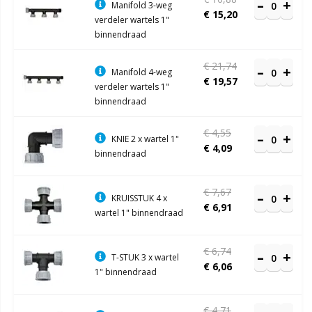
Manifold 3-weg
€ 15,20
verdeler wartels 1"
binnendraad
€ 21,74
Manifold 4-weg
€ 19,57
verdeler wartels 1"
binnendraad
€ 4,55
KNIE 2 x wartel 1"
€ 4,09
binnendraad
€ 7,67
KRUISSTUK 4 x
€ 6,91
wartel 1" binnendraad
€ 6,74
T-STUK 3 x wartel
€ 6,06
1" binnendraad
€ 4,71