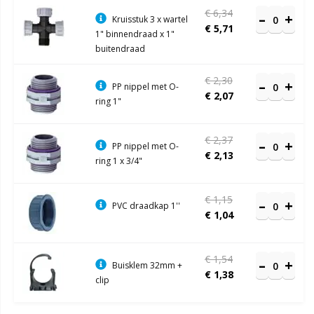
€ 6,34
Kruisstuk 3 x wartel
€ 5,71
1" binnendraad x 1"
buitendraad
€ 2,30
PP nippel met O-
€ 2,07
ring 1"
€ 2,37
PP nippel met O-
€ 2,13
ring 1 x 3/4"
€ 1,15
PVC draadkap 1''
€ 1,04
€ 1,54
Buisklem 32mm +
€ 1,38
clip