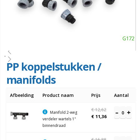
G172
PP koppelstukken /
manifolds
Gegroepeerde
Afbeelding
Product naam
Prijs
Aantal
productitems
€ 12,62
Manifold 2-weg
€ 11,36
verdeler wartels 1"
binnendraad
€ 16,88