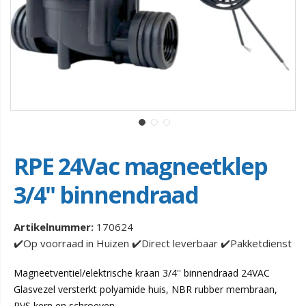
RPE 24Vac magneetklep
3/4'' binnendraad
Artikelnummer:
170624
✔️Op voorraad in Huizen ✔️Direct leverbaar ✔️Pakketdienst
Magneetventiel/elektrische kraan 3/4'' binnendraad 24VAC
Glasvezel versterkt polyamide huis, NBR rubber membraan,
RVS kern en schroeven.