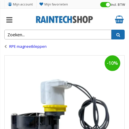
Mijn account
Mijn favorieten
Incl. BTW
Home
Kleppen, manifolds en putten
Magneetkleppen stuurventielen
RPE magneetkleppen
-10%