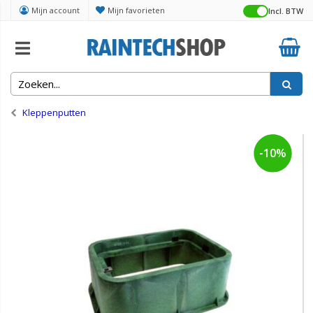
Mijn account
Mijn favorieten
Incl. BTW
Home
Kleppen, manifolds en putten
Kleppenputten
-10%