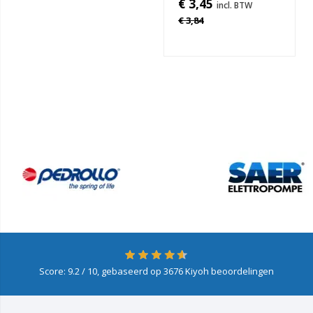
€ 3,45
€ 3,84
Score:
9.2
/ 10, gebaseerd op
3676
Kiyoh beoordelingen