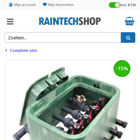
Mijn account
Mijn favorieten
Incl. BTW
Home
Kleppen, manifolds en putten
Complete sets
-15%