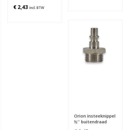
€ 2,43
Orion insteeknippel
½'' buitendraad