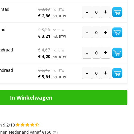
draad
€ 3,17
€ 2,86
aad
€ 3,56
€ 3,21
endraad
€ 4,67
€ 4,20
endraad
€ 6,45
€ 5,81
In Winkelwagen
n 9.2/10
nnen Nederland vanaf €150 (*)