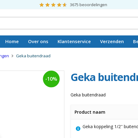
3675
beoordelingen
Home
Over ons
Klantenservice
Verzenden
B
Vacatures
ingen
Geka buitendraad
Geka buitend
-10%
Geka buitendraad
Product naam
Gegroepeerde
Geka koppeling 1/2'' buiten
productitems