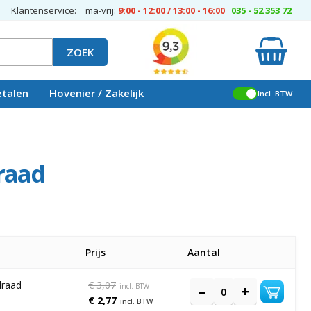
Klantenservice:
ma-vrij:
9:00 - 12:00 / 13:00 - 16:00
035 - 52 353 72
ZOEK
etalen
Hovenier / Zakelijk
Incl. BTW
raad
Prijs
Aantal
draad
€ 3,07
€ 2,77