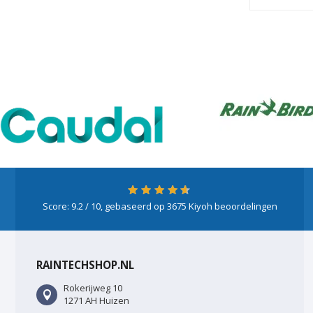
Score:
9.2
/ 10, gebaseerd op
3675
Kiyoh beoordelingen
RAINTECHSHOP.NL
Rokerijweg 10
1271 AH Huizen