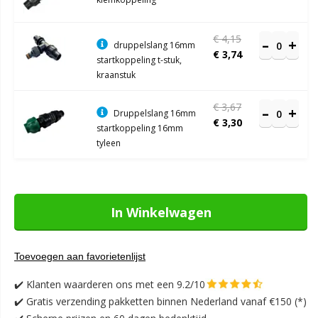
€ 4,15
druppelslang 16mm
€ 3,74
startkoppeling t-stuk,
kraanstuk
€ 3,67
Druppelslang 16mm
€ 3,30
startkoppeling 16mm
tyleen
In Winkelwagen
Toevoegen aan favorietenlijst
✔️
Klanten waarderen ons met een 9.2/10
✔️
Gratis verzending pakketten binnen Nederland vanaf €150 (*)