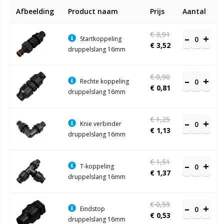
Gegroepeerde
Afbeelding
Product naam
Prijs
Aantal
productitems
€ 3,91
Startkoppeling
€ 3,52
druppelslang 16mm
€ 0,90
Rechte koppeling
€ 0,81
druppelslang 16mm
€ 1,25
Knie verbinder
€ 1,13
druppelslang 16mm
€ 1,51
T-koppeling
€ 1,37
druppelslang 16mm
€ 0,59
Eindstop
€ 0,53
druppelslang 16mm