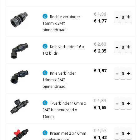
€ 1,96
Rechte verbinder
€ 1,77
16mm x 3/4''
binnendraad
€ 2,60
Knie verbinder 16 x
€ 2,35
1/2 bi.dr.
€ 1,97
Knie verbinder
16mm x 3/4''
binnendraad
€ 1,83
T-verbinder 16mm x
€ 1,65
3/4'' binnendraad x
16mm
€ 1,57
Kraan met 2 x 16mm
€ 1,42
klemkoppeling