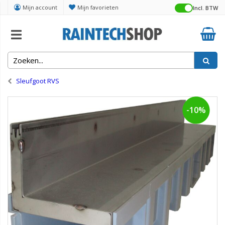
Mijn account
Mijn favorieten
Incl. BTW
Home
Drainage en lijnafwatering
Sleufgoot RVS
-10%