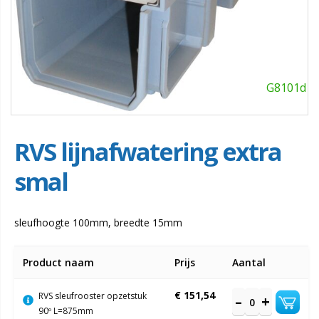
G8101d
RVS lijnafwatering extra
smal
sleufhoogte 100mm, breedte 15mm
Gegroepeerde
Product naam
Prijs
Aantal
productitems
€ 151,54
RVS sleufrooster opzetstuk
90º L=875mm