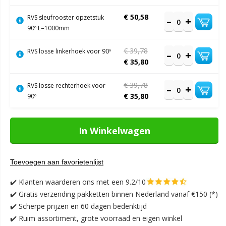
€ 50,58
RVS sleufrooster opzetstuk
90º L=1000mm
€ 39,78
RVS losse linkerhoek voor 90º
€ 35,80
€ 39,78
RVS losse rechterhoek voor
€ 35,80
90º
In Winkelwagen
Toevoegen aan favorietenlijst
✔️
Klanten waarderen ons met een 9.2/10
✔️
Gratis verzending pakketten binnen Nederland vanaf €150 (*)
✔️ Scherpe prijzen en 60 dagen bedenktijd
✔️ Ruim assortiment, grote voorraad en eigen winkel