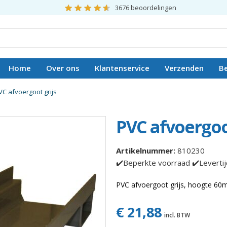
3676
beoordelingen
Home
Over ons
Klantenservice
Verzenden
B
Vacatures
VC afvoergoot grijs
PVC afvoergoo
Artikelnummer:
810230
✔️Beperkte voorraad ✔️Leverti
PVC afvoergoot grijs, hoogte 6
€ 21,88