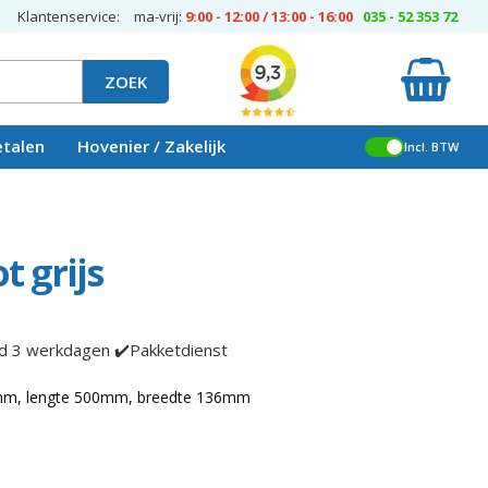
Klantenservice:
ma-vrij:
9:00 - 12:00 / 13:00 - 16:00
035 - 52 353 72
ZOEK
etalen
Hovenier / Zakelijk
Incl. BTW
t grijs
jd 3 werkdagen ✔️Pakketdienst
0mm, lengte 500mm, breedte 136mm