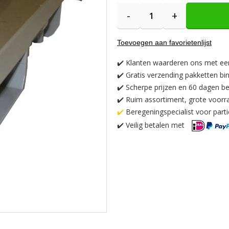
-
+
Toevoegen aan favorietenlijst
✔️
Klanten waarderen ons met ee
✔️
Gratis verzending pakketten bi
✔️ Scherpe prijzen en 60 dagen be
✔️ Ruim assortiment, grote voorr
✔️
Beregeningspecialist voor partic
✔️
Veilig betalen met