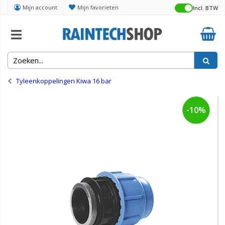
Mijn account
Mijn favorieten
Incl. BTW
Home
Tyleen en koppelingen
Tyleenkoppelingen Kiwa 16 bar
-10%