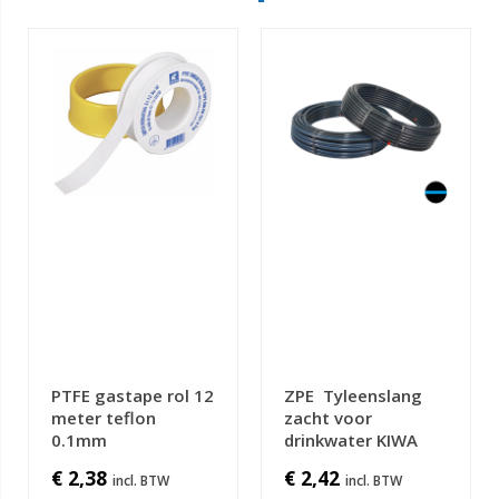
PTFE gastape rol 12
ZPE Tyleenslang
meter teflon
zacht voor
0.1mm
drinkwater KIWA
€ 2,38
€ 2,42