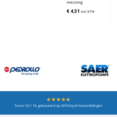
messing
€ 4,51
Score:
9.2
/ 10, gebaseerd op
3676
Kiyoh beoordelingen