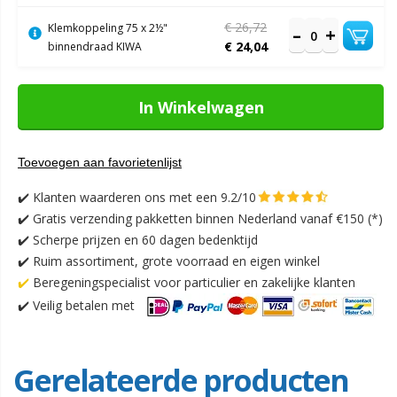
€ 26,72
Klemkoppeling 75 x 2½"
€ 24,04
binnendraad KIWA
In Winkelwagen
Toevoegen aan favorietenlijst
✔️
Klanten waarderen ons met een 9.2/10
✔️
Gratis verzending pakketten binnen Nederland vanaf €150 (*)
✔️ Scherpe prijzen en 60 dagen bedenktijd
✔️ Ruim assortiment, grote voorraad en eigen winkel
✔️
Beregeningspecialist voor particulier en zakelijke klanten
✔️
Veilig betalen met
Gerelateerde producten