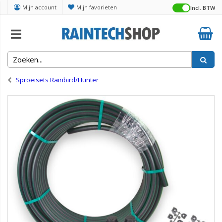
Mijn account
Mijn favorieten
Incl. BTW
Home
Complete sets voor beregening
Sproeisets Rainbird/Hunter