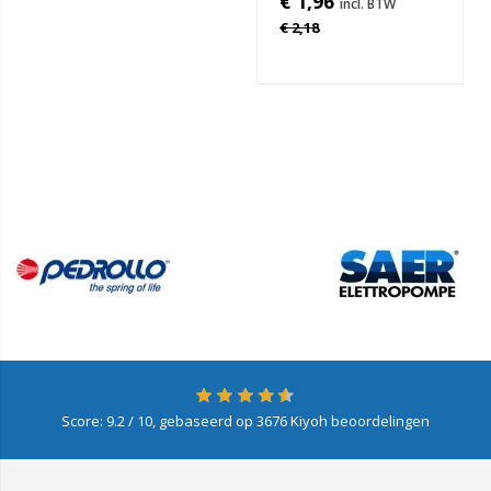
€ 1,96
€ 2,18
Score:
9.2
/ 10, gebaseerd op
3676
Kiyoh beoordelingen