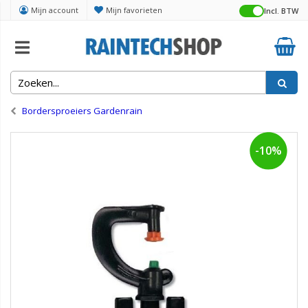
Mijn account
Mijn favorieten
Incl. BTW
Home
Micro irrigatie en druppelsystemen
Bordersproeiers Gardenrain
-10%