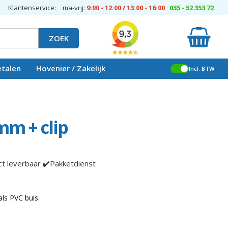
Klantenservice:
ma-vrij:
9:00 - 12:00 / 13:00 - 16:00
035 - 52 353 72
ZOEK
etalen
Hovenier / Zakelijk
Incl. BTW
m + clip
ct leverbaar ✔️Pakketdienst
ls PVC buis.