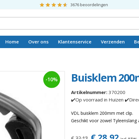
3676
beoordelingen
Home
Over ons
Klantenservice
Verzenden
B
Vacatures
Buisklem 200m
-10%
Artikelnummer:
370200
✔️Op voorraad in Huizen ✔️Dire
VDL buisklem 200mm met clip.
Geschikt voor zowel Tyleenslang a
€ 28,92
€ 32,13