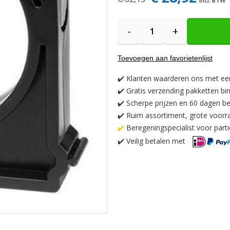
-
+
Toevoegen aan favorietenlijst
✔️
Klanten waarderen ons met ee
✔️
Gratis verzending pakketten bi
✔️ Scherpe prijzen en 60 dagen be
✔️ Ruim assortiment, grote voorr
✔️
Beregeningspecialist voor partic
✔️
Veilig betalen met