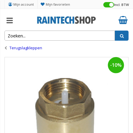
Mijn account
Mijn favorieten
Incl. BTW
Home
Kranen en appendages
Terugslagkleppen
-10%