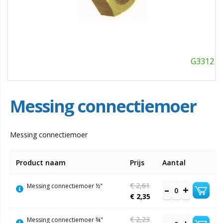
G3312
Messing connectiemoer
Messing connectiemoer
Gegroepeerde
Product naam
Prijs
Aantal
productitems
€ 2,61
Messing connectiemoer ½"
€ 2,35
€ 2,23
Messing connectiemoer ¾"