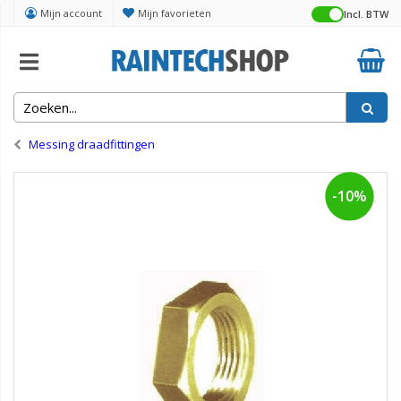
Mijn account
Mijn favorieten
Incl. BTW
Home
Appendages montage
Messing draadfittingen
-10%