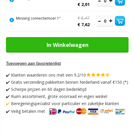
€ 2,01
€ 8,47
Messing connectiemoer 1"
€ 7,62
In Winkelwagen
Toevoegen aan favorietenlijst
✔️
Klanten waarderen ons met een 9.2/10
✔️
Gratis verzending pakketten binnen Nederland vanaf €150 (*)
✔️ Scherpe prijzen en 60 dagen bedenktijd
✔️ Ruim assortiment, grote voorraad en eigen winkel
✔️
Beregeningspecialist voor particulier en zakelijke klanten
✔️
Veilig betalen met