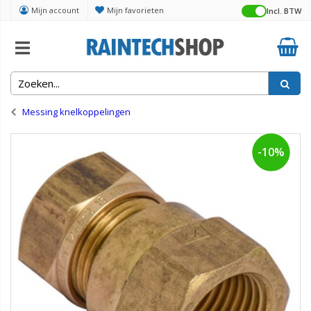
Mijn account
Mijn favorieten
Incl. BTW
Home
Appendages montage
Messing knelkoppelingen
-10%