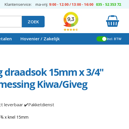
Klantenservice:
ma-vrij:
9:00 - 12:00 / 13:00 - 16:00
035 - 52 353 72
ZOEK
etalen
Hovenier / Zakelijk
Incl. BTW
g draadsok 15mm x 3/4"
messing Kiwa/Giveg
ct leverbaar ✔️Pakketdienst
 ¾ x knel 15mm