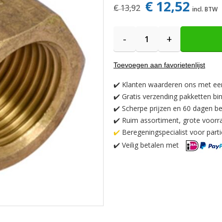
€ 12,52
€ 13,92
-
+
Toevoegen aan favorietenlijst
✔️
Klanten waarderen ons met ee
✔️
Gratis verzending pakketten bi
✔️ Scherpe prijzen en 60 dagen be
✔️ Ruim assortiment, grote voorr
✔️
Beregeningspecialist voor partic
✔️
Veilig betalen met