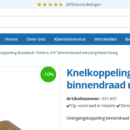
3676
beoordelingen
Home
Over ons
Klantenservice
Verzenden
B
Vacatures
koppeling draadsok 15mm x 3/4" binnendraad messing Kiwa/Giveg
Knelkoppelin
-10%
binnendraad 
Artikelnummer:
331451
✔️Op voorraad in Huizen ✔️Dire
Overgangskoppeling binnendraad