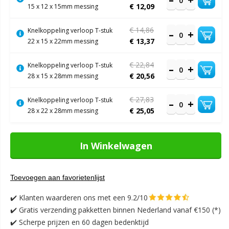
€ 12,09
15 x 12 x 15mm messing
€ 14,86
Knelkoppeling verloop T-stuk
€ 13,37
22 x 15 x 22mm messing
€ 22,84
Knelkoppeling verloop T-stuk
€ 20,56
28 x 15 x 28mm messing
€ 27,83
Knelkoppeling verloop T-stuk
€ 25,05
28 x 22 x 28mm messing
In Winkelwagen
Toevoegen aan favorietenlijst
✔️
Klanten waarderen ons met een 9.2/10
✔️
Gratis verzending pakketten binnen Nederland vanaf €150 (*)
✔️ Scherpe prijzen en 60 dagen bedenktijd